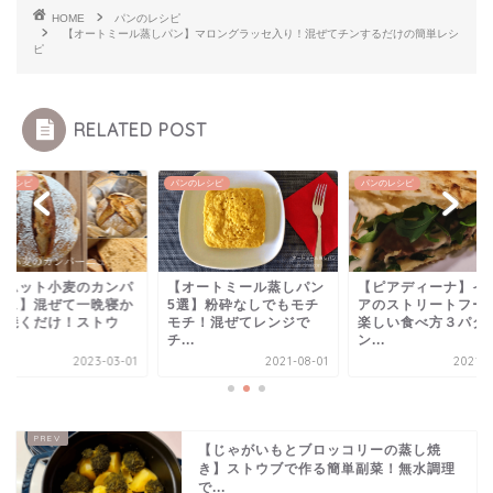
HOME
パンのレシピ
【オートミール蒸しパン】マロングラッセ入り！混ぜてチンするだけの簡単レシ
ピ
RELATED POST
のレシピ
パンのレシピ
パンのレシピ
オートミール蒸しパン
【ピアディーナ】イタリ
【カムット小麦のカ
選】粉砕なしでもモチ
アのストリートフードの
ーニュ】混ぜて一晩
チ！混ぜてレンジで
楽しい食べ方３パター
せて焼くだけ！スト
.
ン...
ブ...
2021-08-01
2021-03-26
2023-0
【じゃがいもとブロッコリーの蒸し焼
き】ストウブで作る簡単副菜！無水調理
で...