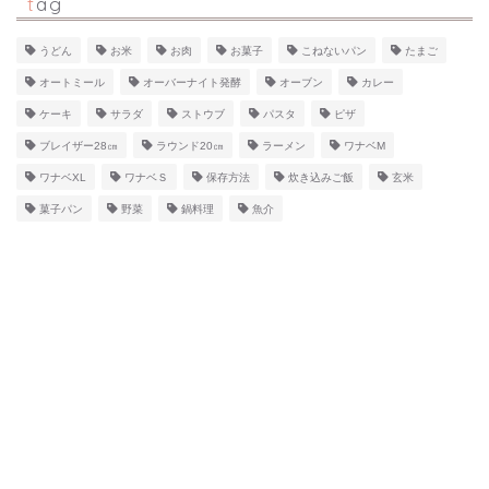
tag
うどん
お米
お肉
お菓子
こねないパン
たまご
オートミール
オーバーナイト発酵
オーブン
カレー
ケーキ
サラダ
ストウブ
パスタ
ピザ
ブレイザー28㎝
ラウンド20㎝
ラーメン
ワナベM
ワナベXL
ワナベＳ
保存方法
炊き込みご飯
玄米
菓子パン
野菜
鍋料理
魚介