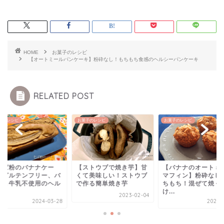
HOME
お菓子のレシピ
【オートミールパンケーキ】粉砕なし！もちもち食感のヘルシーパンケーキ
RELATED POST
子のレシピ
お菓子のレシピ
お菓子のレシピ
そば粉のバナナケー
【ストウブで焼き芋】甘
【バナナのオートミ
】グルテンフリー、バ
くて美味しい！ストウブ
マフィン】粉砕なし
ー＆牛乳不使用のヘル
で作る簡単焼き芋
ちもち！混ぜて焼く
.
け...
2023-02-04
2024-03-28
2021-1