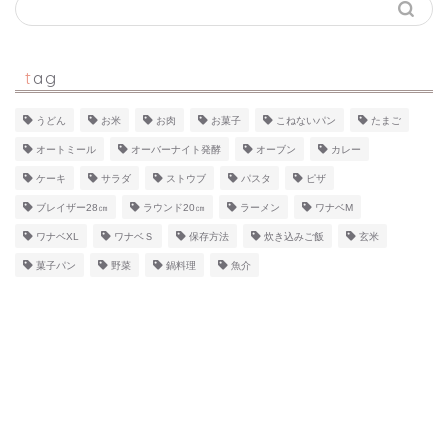
tag
うどん
お米
お肉
お菓子
こねないパン
たまご
オートミール
オーバーナイト発酵
オーブン
カレー
ケーキ
サラダ
ストウブ
パスタ
ピザ
ブレイザー28㎝
ラウンド20㎝
ラーメン
ワナベM
ワナベXL
ワナベＳ
保存方法
炊き込みご飯
玄米
菓子パン
野菜
鍋料理
魚介