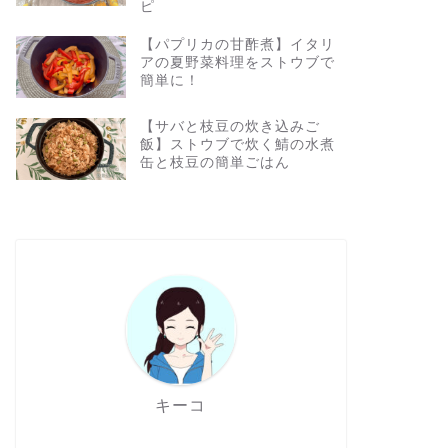
ピ
【パプリカの甘酢煮】イタリ
アの夏野菜料理をストウブで
簡単に！
【サバと枝豆の炊き込みご
飯】ストウブで炊く鯖の水煮
缶と枝豆の簡単ごはん
キーコ