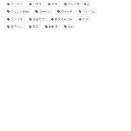
ストウブ
パスタ
ピザ
ブレイザー28㎝
ラウンド20㎝
ラーメン
ワナベM
ワナベXL
ワナベＳ
保存方法
炊き込みご飯
玄米
菓子パン
野菜
鍋料理
魚介