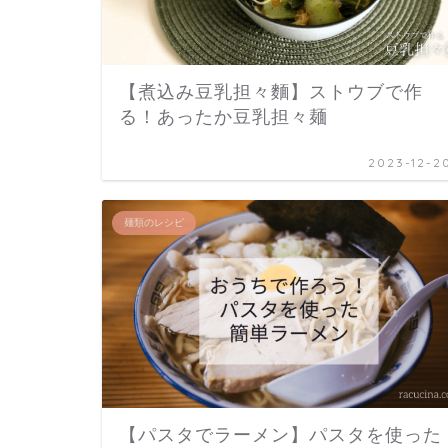
【煮込み豆乳担々麵】ストウブで作
る！あったか豆乳担々麺
2023-12-2
麺類のレシピ
【パスタでラーメン】パスタを使った