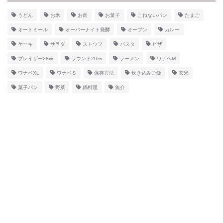
うどん
お米
お肉
お菓子
こねないパン
たまご
オートミール
オーバーナイト発酵
オーブン
カレー
ケーキ
サラダ
ストウブ
パスタ
ピザ
ブレイザー28㎝
ラウンド20㎝
ラーメン
ワナベM
ワナベXL
ワナベＳ
保存方法
炊き込みご飯
玄米
菓子パン
野菜
鍋料理
魚介