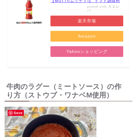
【MUTTI(ムッティ)】 トマト調味料
カエレ
posted with
バ
楽天市場
Amazon
Yahooショッピング
牛肉のラグー（ミートソース）の作
り方（ストウブ・ワナベM使用）
Save