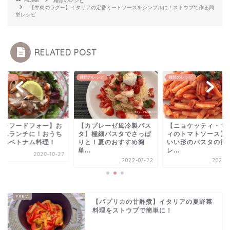
HOME
麺類のレシピ
【牛肉のラグー】イタリアの定番ミートソースをシンプルに！ストウブで作る簡
単レシピ
RELATED POST
のレシピ
麺類のレシピ
麺類のレシピ
シーフードフォー】お
【カプレーゼ風冷製パス
【ニョケッティ・サ
ゃれランチに！おうち
タ】極細パスタでさっぱ
ィのトマトソース】
簡単ベトナム料理！
りと！夏のおすすめ簡
いい形のパスタの簡
単...
レ...
2020-10-27
2022-07-22
2020-0
【パプリカの甘酢煮】イタリアの夏野菜
料理をストウブで簡単に！